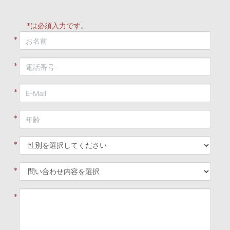
*は必須入力です。
*
*
*
*
*
*
*