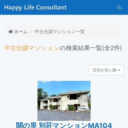
Toggl
navig
ホーム
中古分譲マンション一覧
中古分譲マンション
の検索結果一覧(全2件)
日付が古い順
関の里 別荘マンションMA104