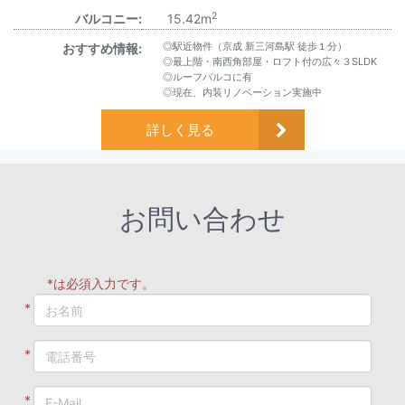
2
バルコニー:
15.42m
◎駅近物件（京成 新三河島駅 徒歩１分）
おすすめ情報:
◎最上階・南西角部屋・ロフト付の広々３SLDK
◎ルーフバルコに有
◎現在、内装リノベーション実施中
詳しく見る
お問い合わせ
*は必須入力です。
*
*
*