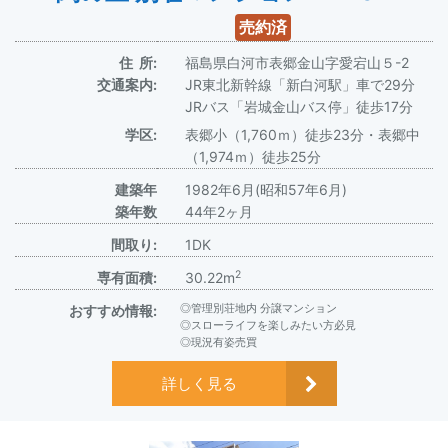
売約済
住 所:
福島県白河市表郷金山字愛宕山５-2
交通案内:
JR東北新幹線「新白河駅」車で29分
JRバス「岩城金山バス停」徒歩17分
学区:
表郷小（1,760ｍ）徒歩23分・表郷中
（1,974ｍ）徒歩25分
建築年
1982年6月(昭和57年6月)
築年数
44年2ヶ月
間取り:
1DK
2
専有面積:
30.22m
◎管理別荘地内 分譲マンション
おすすめ情報:
◎スローライフを楽しみたい方必見
◎現況有姿売買
詳しく見る