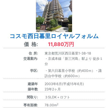
コスモ西日暮里ロイヤルフォルム
価 格:
11,880万円
住 所:
東京都荒川区西日暮里1-38-18
交通案内:
・京成本線「新三河島」駅より 徒歩１
分
学区:
・第六日暮里小学校（約400ｍ）・諏
訪台中学校（約600ｍ）
建築年
2003年6月(平成15年6月)
築年数
23年2ヶ月
間取り:
３SLDK＋ロフト
2
専有面積:
78.00m